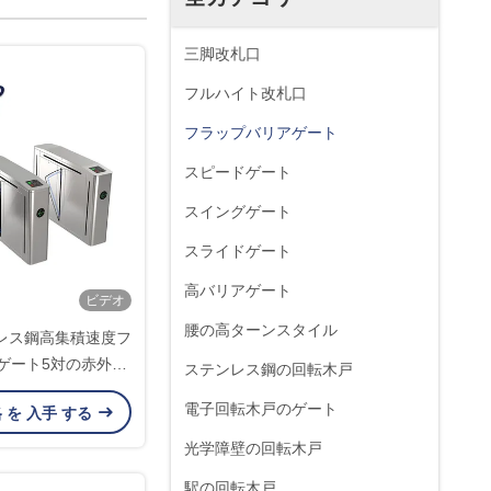
三脚改札口
フルハイト改札口
フラップバリアゲート
スピードゲート
スイングゲート
スライドゲート
高バリアゲート
ビデオ
腰の高ターンスタイル
ンレス鋼高集積速度フ
ゲート5対の赤外線
ステンレス鋼の回転木戸
センサ
電子回転木戸のゲート
格 を 入手 する
光学障壁の回転木戸
駅の回転木戸