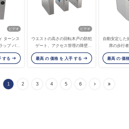
ビデオ
ビデオ
ィ ターンス
ウエストの高さの回転木戸の防犯
自動安定した
ラップ バリ
ゲート、アクセス管理の障壁
席の歩行者
 ダブル ウイ
SUS304の腕材料
手 する
最高 の 価格 を 入手 する
最高 の 価
1
2
3
4
5
6