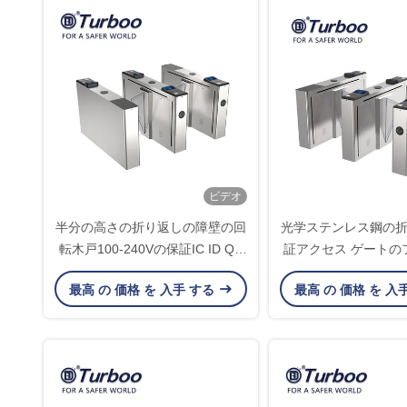
ビデオ
半分の高さの折り返しの障壁の回
光学ステンレス鋼の
転木戸100-240Vの保証IC ID QR
証アクセス ゲートの
RFIDのカード読取り装置
のアクセス
最高 の 価格 を 入手 する
最高 の 価格 を 入