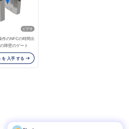
ビデオ
操作のNFCの時間出
の障壁のゲート
格 を 入手 する