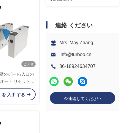
連絡 ください
Mrs. May Zhang
info@turboo.cn
ビデオ
86-18924634707
壁のゲート/入口の
 オート リセット機
をとって下さい
格 を 入手 する
今連絡してください