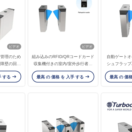
ビデオ
ビデオ
証管理のため
組み込みのRFID/QRコードカード
自動ゲートオ
の障壁の回転
収集機付きの室内/室外歩行者フ
シュフラップ
ラップバリアゲート
イル ポスト 
手 する
最高 の 価格 を 入手 する
最高 の 価