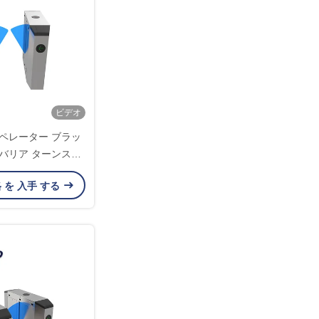
ビデオ
ペレーター ブラッ
バリア ターンスタ
ターミナル 道路交通
格 を 入手 する
バリア