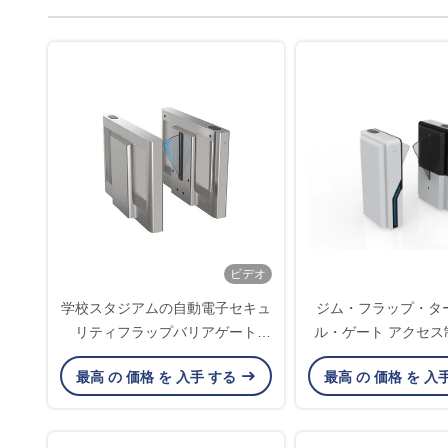
ビデオ
学校スタジアムの自動電子セキュ
ジム・フラップ・タ
リティフラップバリアゲート
ル・ゲート アクセス
ES2216
ム 合格率35人
最高 の 価格 を 入手 する
最高 の 価格 を 入