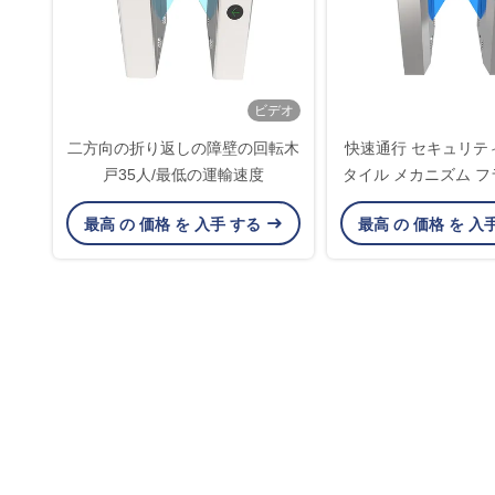
ビデオ
二方向の折り返しの障壁の回転木
快速通行 セキュリテ
戸35人/最低の運輸速度
タイル メカニズム フ
ア ゲート DC ブラシ
最高 の 価格 を 入手 する
最高 の 価格 を 入
ング