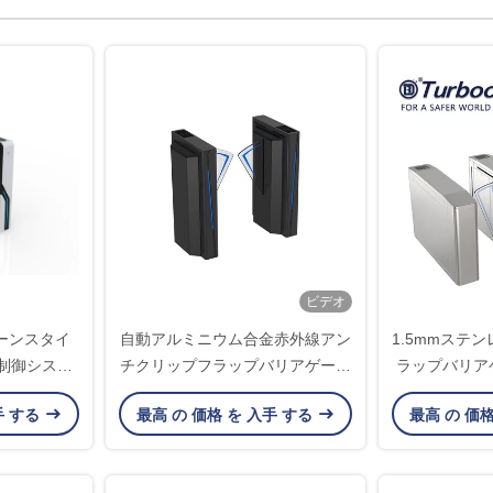
ビデオ
ーンスタイ
自動アルミニウム合金赤外線アン
1.5mmステ
制御システ
チクリップフラップバリアゲート
ラップバリア
/分
LA2218
手 する
最高 の 価格 を 入手 する
最高 の 価