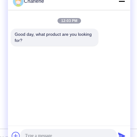
Charlene
迅速な連絡
12:03 PM
テレ
Good day, what product are you looking 
86--18924634707
for?
メール
info@turboo.cn
アドレス
第1第4床、建物#1のGuanjieの工場区
域、 guanguangの道#1134のGuihuaのコミ
ュニティ、Guanlanの通り、竜華区、シンセ
ン