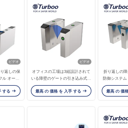
ビデオ
ビデオ
折り返しの保
オフィスの工場は3組設計されて
折り返しの障
フル オート
いる障壁のゲートの引き込み式の
防御システム
管理
自動をはためかす
能の指紋
手 する
最高 の 価格 を 入手 する
最高 の 価