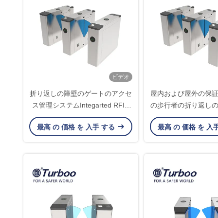
ビデオ
折り返しの障壁のゲートのアクセ
屋内および屋外の保
ス管理システムIntegarted RFID
の歩行者の折り返し
カード読取り装置およびQRの走
木戸
最高 の 価格 を 入手 する
最高 の 価格 を 入
査器