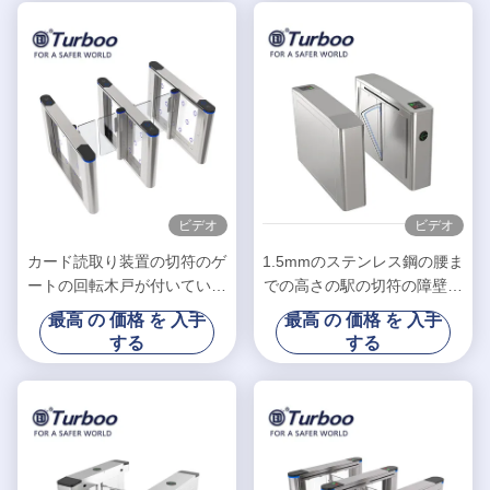
ビデオ
ビデオ
カード読取り装置の切符のゲ
1.5mmのステンレス鋼の腰ま
ートの回転木戸が付いている
での高さの駅の切符の障壁の
自動ステンレス鋼の振動障壁
回転木戸
最高 の 価格 を 入手
最高 の 価格 を 入手
の回転木戸
する
する