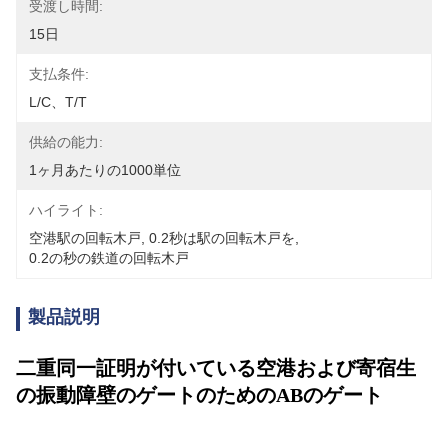
受渡し時間:
15日
支払条件:
L/C、T/T
供給の能力:
1ヶ月あたりの1000単位
ハイライト:
空港駅の回転木戸
, 
0.2秒は駅の回転木戸を
, 
0.2の秒の鉄道の回転木戸
製品説明
二重同一証明が付いている空港および寄宿生
の振動障壁のゲートのためのABのゲート