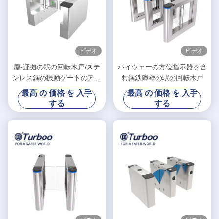
ビデオ
ビデオ
塵-証拠の駅の回転木戸/ステ
ハイウェーの方位指示器を含
ンレス鋼の振動ゲートのアク
む鋼鉄障壁の駅の回転木戸
セス管理
最高 の 価格 を 入手
最高 の 価格 を 入手
する
する