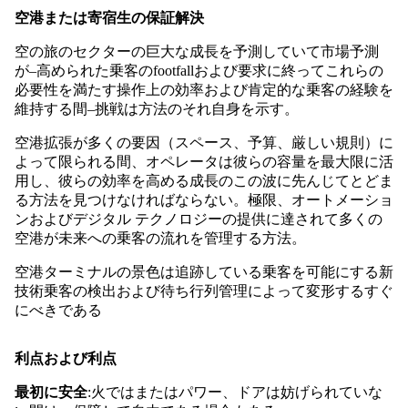
空港または寄宿生の保証解決
空の旅のセクターの巨大な成長を予測していて市場予測
が–高められた乗客のfootfallおよび要求に終ってこれらの
必要性を満たす操作上の効率および肯定的な乗客の経験を
維持する間–挑戦は方法のそれ自身を示す。
空港拡張が多くの要因（スペース、予算、厳しい規則）に
よって限られる間、オペレータは彼らの容量を最大限に活
用し、彼らの効率を高める成長のこの波に先んじてとどま
る方法を見つけなければならない。極限、オートメーショ
ンおよびデジタル テクノロジーの提供に達されて多くの
空港が未来への乗客の流れを管理する方法。
空港ターミナルの景色は追跡している乗客を可能にする新
技術乗客の検出および待ち行列管理によって変形するすぐ
にべきである
利点および利点
最初に安全
:火ではまたはパワー、ドアは妨げられていな