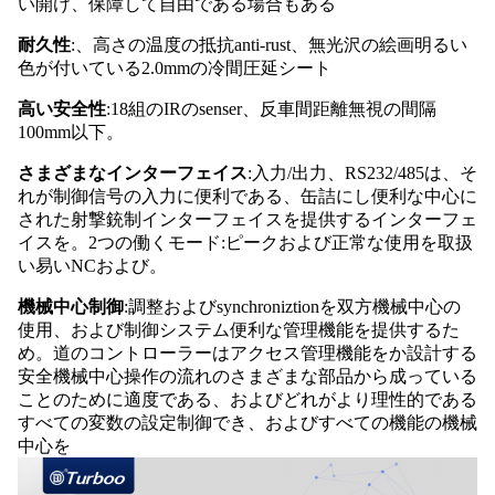
い開け、保障して自由である場合もある
耐久性
:、高さの温度の抵抗anti-rust、無光沢の絵画明るい
色が付いている2.0mmの冷間圧延シート
高い安全性
:18組のIRのsenser、反車間距離無視の間隔
100mm以下。
さまざまなインターフェイス
:入力/出力、RS232/485は、そ
れが制御信号の入力に便利である、缶詰にし便利な中心に
された射撃銃制インターフェイスを提供するインターフェ
イスを。2つの働くモード:ピークおよび正常な使用を取扱
い易いNCおよび。
機械中心制御
:調整およびsynchroniztionを双方機械中心の
使用、および制御システム便利な管理機能を提供するた
め。道のコントローラーはアクセス管理機能をか設計する
安全機械中心操作の流れのさまざまな部品から成っている
ことのために適度である、およびどれがより理性的である
すべての変数の設定制御でき、およびすべての機能の機械
中心を