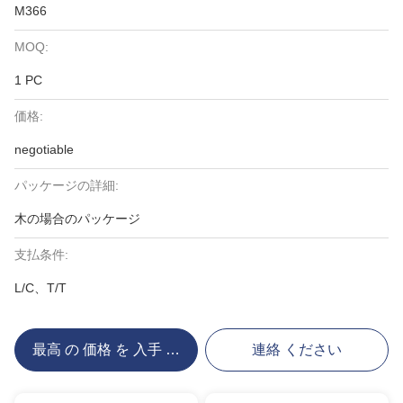
M366
MOQ:
1 PC
価格:
negotiable
パッケージの詳細:
木の場合のパッケージ
支払条件:
L/C、T/T
最高 の 価格 を 入手 する
連絡 ください