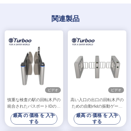
関連製品
ビデオ
ビデオ
慎重な検査の駅の回転木戸の
高い入口の出口の回転木戸の
統合されたパスポートIDの読
ための自動rfidの振動ゲート
者ABのドア
の障壁を防水して下さい
最高 の 価格 を 入手
最高 の 価格 を 入手
する
する