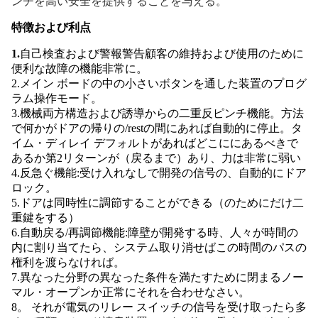
ンチを高い安全を提供することを与える。
特徴および利点
1.
自己検査および警報警告顧客の維持および使用のために
便利な故障の機能非常に。
2.メイン ボードの中の小さいボタンを通した装置のプログ
ラム操作モード。
3.機械両方構造および誘導からの二重反ピンチ機能。方法
で何かがドアの帰りの/restの間にあれば自動的に停止。タ
イム・ディレイ デフォルトがあればどこににあるべきで
あるか第2リターンが（戻るまで）あり、力は非常に弱い
4.反急ぐ機能:受け入れなしで開発の信号の、自動的にドア
ロック。
5.ドアは同時性に調節することができる（のためにだけ二
重鍵をする）
6.自動戻る/再調節機能:障壁が開発する時、人々が時間の
内に割り当てたら、システム取り消せばこの時間のパスの
権利を渡らなければ。
7.異なった分野の異なった条件を満たすために閉まるノー
マル・オープンか正常にそれを合わせなさい。
8。 それが電気のリレー スイッチの信号を受け取ったら多