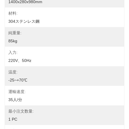
1400x280x980mm
材料:
304ステンレス鋼
純重量:
85kg
入力:
220V、50Hz
温度:
-25~+70℃
運輸速度:
35人/分
最小注文数量:
1 PC