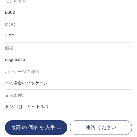
モデル番号:
B302
MOQ:
1 PC
価格:
negotiable
パッケージの詳細:
木の場合のパッケージ
支払条件:
トン/ Tは、リットル/℃
最高 の 価格 を 入手 する
連絡 ください