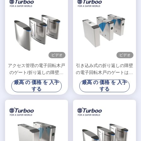
ビデオ
ビデオ
アクセス管理の電子回転木戸
引き込み式の折り返しの障壁
のゲート/折り返しの障壁の
の電子回転木戸のゲートは表
ゲートG-TEKの赤外線センサ
示器LEDライト流れます
最高 の 価格 を 入手
最高 の 価格 を 入手
ー
する
する