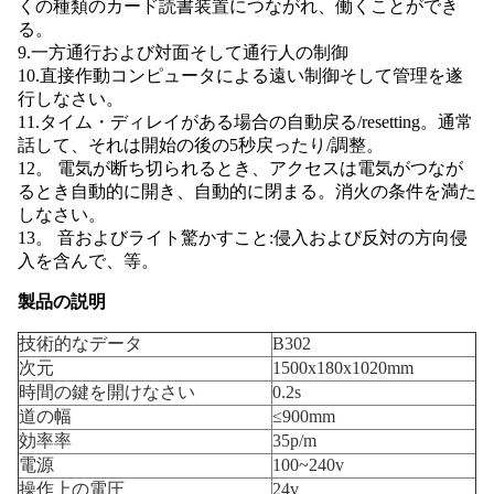
くの種類のカード読書装置につながれ、働くことができ
る。
9.一方通行および対面そして通行人の制御
10.直接作動コンピュータによる遠い制御そして管理を遂
行しなさい。
11.タイム・ディレイがある場合の自動戻る/resetting。通常
話して、それは開始の後の5秒戻ったり/調整。
12。 電気が断ち切られるとき、アクセスは電気がつなが
るとき自動的に開き、自動的に閉まる。消火の条件を満た
しなさい。
13。 音およびライト驚かすこと:侵入および反対の方向侵
入を含んで、等。
製品の説明
技術的なデータ
B302
次元
1500x180x1020mm
時間の鍵を開けなさい
0.2s
道の幅
≤900mm
効率率
35p/m
電源
100~240v
操作上の電圧
24v