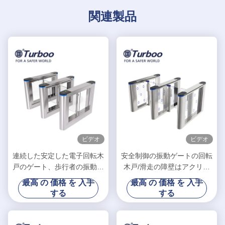
関連製品
ビデオ
ビデオ
連続した安定した電子回転木
安全制御の振動ゲートの回転
戸のゲート、歩行者の振動障
木戸/滑走の障壁はアクリル
壁のゲート
板をゲートで制御します
最高 の 価格 を 入手
最高 の 価格 を 入手
する
する