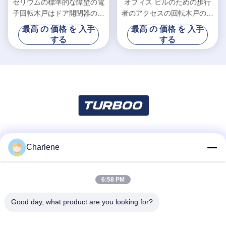
セリウムの標準的な障壁の電
オフィス ビルのための歩行
子回転木戸はドア開閉器のソ
者のアクセスの回転木戸の保
フトウエア システムをゲー
証ドア システム
最高 の 価格 を 入手
最高 の 価格 を 入手
トで制御します
する
する
Charlene
ソーシャル メディア
6:58 PM
迅速な連絡
Good day, what product are you looking for?
テレ