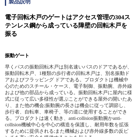
製品説明
電子回転木戸のゲートはアクセス管理の304ス
テンレス鋼から成っている障壁の回転木戸を
振る
振動ゲート
早くパスの振動回転木戸は別名速いパスのドアであるが、
振動回転木戸、1種類の歩行者の回転木戸は、別名振動ド
アおよびフラッピング ドアである。プロダクトは機械中
心のためのスチール・ケース、電子制御、振動腕、赤外線
および他の部品から成っている。振動回転木戸に屋内に様
式に従って広い多様性が選ぶことができる屋外の開いたあ
り、また他の機会;振動腕の長さは機会に従って調節し、
歩行者、自転車、車椅子、等の道に使用することができ
る。プロダクトは速く動き、anti-collision振動腕かanti-
collision機械中心を中心の構造を保護し、耐用年数を拡張
するために提供される;また機械および赤外線多数の反ピ