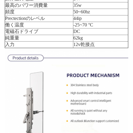
最高のパワー消費量
35w
頻度
50~60hz
Prectectionのレベル
44ip
働く温度
-25~70 °C
電磁石ドライブ
DC
純重量
62kg
入力
12v乾接点