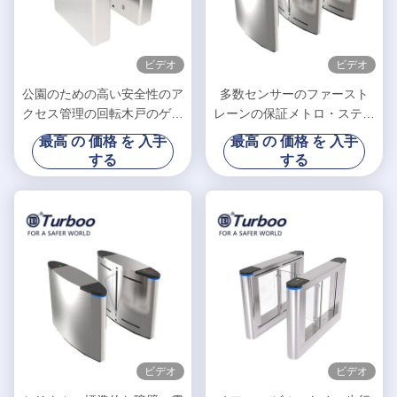
ビデオ
ビデオ
公園のための高い安全性のア
多数センサーのファースト
クセス管理の回転木戸のゲー
レーンの保証メトロ・ステー
ト/折り返しの障壁の回転木
ションのための電子回転木戸
最高 の 価格 を 入手
最高 の 価格 を 入手
戸
のゲート
する
する
ビデオ
ビデオ