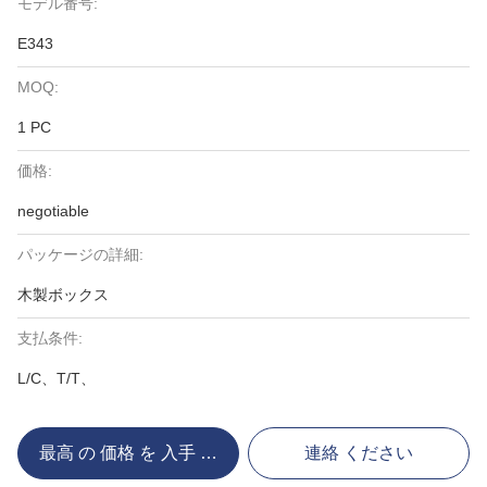
モデル番号:
E343
MOQ:
1 PC
価格:
negotiable
パッケージの詳細:
木製ボックス
支払条件:
L/C、T/T、
最高 の 価格 を 入手 する
連絡 ください