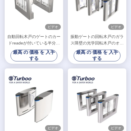
ビデオ
ビデオ
自動回転木戸のゲートのカー
振動ゲートの回転木戸のガラ
ドreadeが付いている半分の
ス障壁の光学回転木戸のオフ
高さの回転木戸の回転木戸の
ィスの回転木戸
最高 の 価格 を 入手
最高 の 価格 を 入手
ゲート
する
する
ビデオ
ビデオ