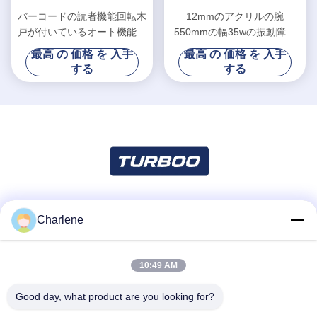
バーコードの読者機能回転木
12mmのアクリルの腕
戸が付いているオート機能の
550mmの幅35wの振動障壁
保証折り返しの障壁のゲート
のゲートの腰までの高さの回
最高 の 価格 を 入手
最高 の 価格 を 入手
転木戸
する
する
Charlene
ソーシャル メディア
10:49 AM
迅速な連絡
Good day, what product are you looking for?
テレ