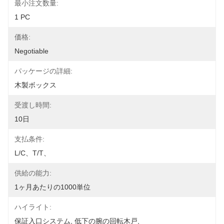
最小注文数量:
1 PC
価格:
Negotiable
パッケージの詳細:
木製ボックス
受渡し時間:
10日
支払条件:
L/C、T/T、
供給の能力:
1ヶ月あたりの1000単位
ハイライト:
保証入口システム
, 
低下の腕の回転木戸
, 