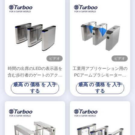
ビデオ
ビデオ
時間の出席のLEDの表示器を
工業用アプリケーション用の
含む歩行者のゲートのアクセ
PCアームブラシモータース
ス管理の携帯用腰までの高さ
テンレス鋼製フラップバリア
最高 の 価格 を 入手
最高 の 価格 を 入手
の回転木戸/折り返しの障壁
ゲート
する
する