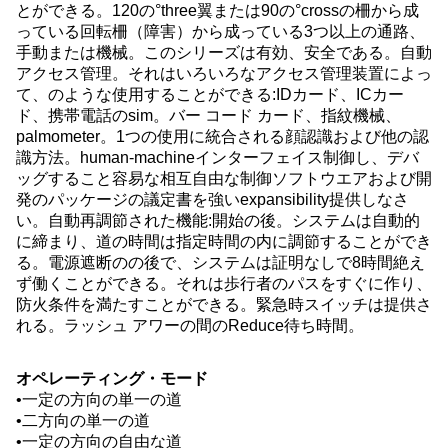
とができる。120の°three翼または90の°crossの柵から成
っている回転柵（障害）から成っている3つ以上の通路、
手動または機械。このシリーズは有効、安全である。自動
アクセス管理。それはいろいろなアクセス管理装置によっ
て、のような使用することができる:IDカード、ICカー
ド、携帯電話のsim。バー コード カード、指紋機械、
palmometer。1つの使用に統合される顔認識および他の認
識方法。human-machineインターフェイス制御し、デバ
ッグすること容易な相互自由な制御ソフトウエアおよび開
発のパッケージの議定書を強いexpansibility提供しなさ
い。自動再調節された機能:開始の後。システムは自動的
に締まり、道の時間は指定時間の内に調節することができ
る。電源遮断のの後で、システムは証明なしで8時間絶え
ず働くことができる。それは歩行者のパスをすぐに作り、
防火条件を満たすことができる。緊急時スイッチは提供さ
れる。ラッシュ アワーの間のReduce待ち時間。
オペレーティング・モード
•一定の方向の単一の道
•二方向の単一の道
•一定の方向の自由な道