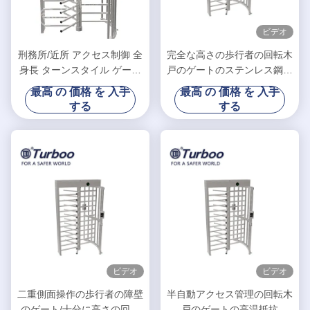
ビデオ
刑務所/近所 アクセス制御 全
完全な高さの歩行者の回転木
身長 ターンスタイル ゲート
戸のゲートのステンレス鋼の
QRコード 50Hz 入力
高い安全性IC ID
最高 の 価格 を 入手
最高 の 価格 を 入手
する
する
ビデオ
ビデオ
二重側面操作の歩行者の障壁
半自動アクセス管理の回転木
のゲート/十分に高さの回転
戸のゲートの高温抵抗