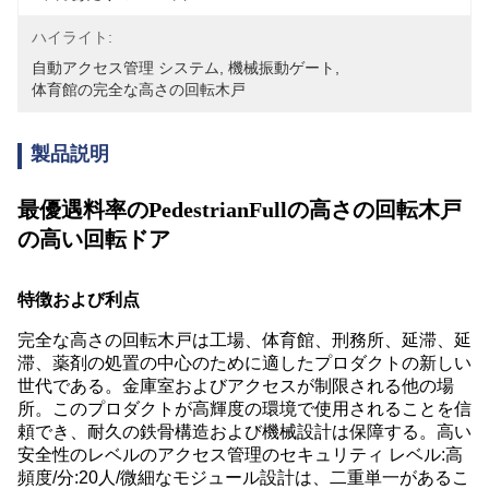
ハイライト:
自動アクセス管理 システム
, 
機械振動ゲート
, 
体育館の完全な高さの回転木戸
製品説明
最優遇料率のPedestrianFullの高さの回転木戸
の高い回転ドア
特徴および利点
完全な高さの回転木戸は工場、体育館、刑務所、延滞、延
滞、薬剤の処置の中心のために適したプロダクトの新しい
世代である。金庫室およびアクセスが制限される他の場
所。このプロダクトが高輝度の環境で使用されることを信
頼でき、耐久の鉄骨構造および機械設計は保障する。高い
安全性のレベルのアクセス管理のセキュリティ レベル:高
頻度/分:20人/微細なモジュール設計は、二重単一があるこ