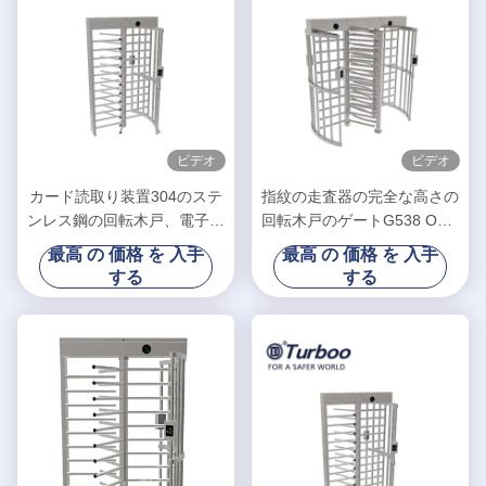
ビデオ
ビデオ
カード読取り装置304のステ
指紋の走査器の完全な高さの
ンレス鋼の回転木戸、電子回
回転木戸のゲートG538 OEM
転木戸のゲート
サービス回転木戸モーター
最高 の 価格 を 入手
最高 の 価格 を 入手
する
する