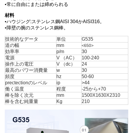
•常に自由にまたは締められる
材料
•ハウジング:ステンレス鋼AISI 304かAISI316。
•障壁の腕のステンレス鋼棒。
技術的なデータ
単位
G535
道の幅
mm
<650>
効率率
p/m
30
電源
V （AC）
100-240
操作上の電圧
V （dc）
24
最高のパワー消費量
w
30
頻度
hz
50-60
prectectionのレベル
ip
>44
働く温度
程度
-25から+70
棒を除く次元
mm
1500X1630X2310
棒を含む純重量
Kg
210