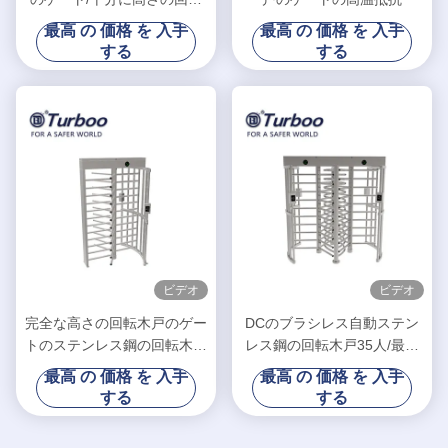
木戸
最高 の 価格 を 入手
最高 の 価格 を 入手
する
する
ビデオ
ビデオ
完全な高さの回転木戸のゲー
DCのブラシレス自動ステン
トのステンレス鋼の回転木戸
レス鋼の回転木戸35人/最低
のアクセス管理システム
の運輸速度
最高 の 価格 を 入手
最高 の 価格 を 入手
する
する