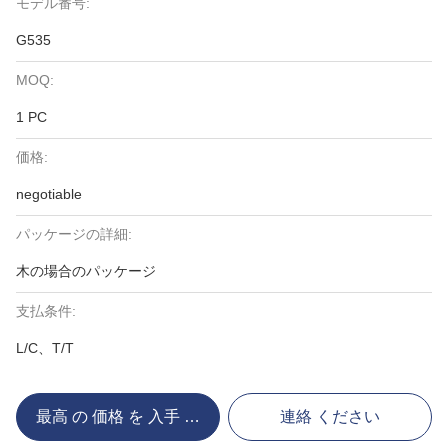
モデル番号:
G535
MOQ:
1 PC
価格:
negotiable
パッケージの詳細:
木の場合のパッケージ
支払条件:
L/C、T/T
最高 の 価格 を 入手 する
連絡 ください